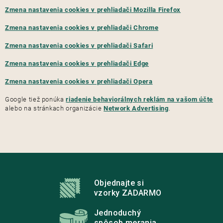
Zmena nastavenia cookies v prehliadači Mozilla Firefox
Zmena nastavenia cookies v prehliadači Chrome
Zmena nastavenia cookies v prehliadači Safari
Zmena nastavenia cookies v prehliadači Edge
Zmena nastavenia cookies v prehliadači Opera
Google tiež ponúka
riadenie behaviorálnych reklám na vašom účte
alebo na stránkach organizácie
Network Advertising
.
Z
á
p
Objednajte si
ä
vzorky ZADARMO
t
i
Jednoduchý
spôsob merania