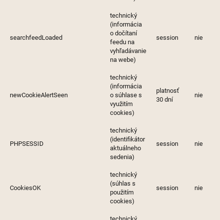
technický
(informácia
o dočítaní
searchfeedLoaded
session
nie
feedu na
vyhľadávanie
na webe)
technický
(informácia
platnosť
newCookieAlertSeen
o súhlase s
nie
30 dní
využitím
cookies)
technický
(identifikátor
PHPSESSID
session
nie
aktuálneho
sedenia)
technický
(súhlas s
CookiesOK
session
nie
použitím
cookies)
technický