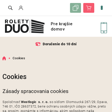
Prejsť
Zoznam vzoriek
Nákupný košík
na
obsah
Doručenie do 10 dní
Domov
Cookies
Cookies
Zásady spracovania cookies
Spoločnosť
Westlogic s. r. o.
so sídlom Olomoucká 267/29, Opava,
746 01, IČO 28637372, berie ochranu osobných údajov vážne, preto
sa, prosím, zoznámte s informáciou, akým spôsobom naša