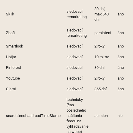
30 dní,
sledovací,
Sklik
max 540
áno
remarketing
dní
sledovací,
Zboží
persistent
áno
remarketing
Smartlook
sledovací
2 roky
áno
Hotjar
sledovací
10 rokov
áno
Pinterest
sledovací
30 dní
áno
Youtube
sledovací
2 roky
áno
Glami
sledovací
365 dní
áno
technický
(čas
posledného
searchfeedLastLoadTimeStamp
načítania
session
nie
feedu na
vyhľadávanie
na webe)