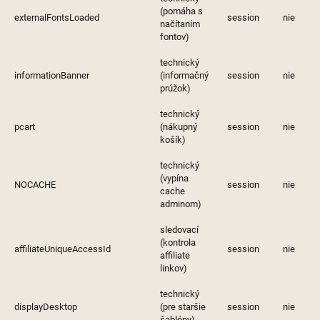
(pomáha s
externalFontsLoaded
session
nie
načítaním
fontov)
technický
informationBanner
(informačný
session
nie
prúžok)
technický
pcart
(nákupný
session
nie
košík)
technický
(vypína
NOCACHE
session
nie
cache
adminom)
sledovací
(kontrola
affiliateUniqueAccessId
session
nie
affiliate
linkov)
technický
displayDesktop
(pre staršie
session
nie
šablóny)