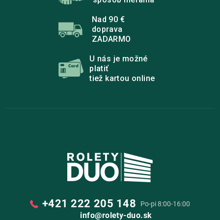
e
Nad 90 €
doprava
ZADARMO
U nás je možné
platiť
tiež kartou online
+421 222 205 148
Po-pi 8:00-16:00
info@rolety-duo.sk