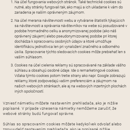
Na účel fungovania webových stránok. Také technické cookies sú
nutné, aby stránky fungovali tak, ako majú a ich ukladanie k vám do
zariadenia je naším oprávneným záujmom.
Na účel merania návštevnosti webu a vytváranie štatistík týkajúcich
sa návštevnosti a správania návštevníkov na webe sú posudzované v
podobe hromadného celku a anonymizovanej podobe (ako náš
oprávnený záujem) alebo pseudonymizovanej podobe pri ktorej
dochádza k spracovaniu osobných údajov a ktoré umožňuje
identifikáciu jednotlivca len pri vynaložení značného a odborného
úsilia. Spracovanie týchto sledovacích cookies môže prebiehať len s
vaším súhlasom.
Cookies na účel cielenia reklamy sú spracovávané na základe vášho
súhlasu a obsahujú osobné údaje. Ide o remarketingové cookies.
Vďaka týmto cookies potom tretie strany ako napr. Google zobrazujú
reklamy, ktoré zodpovedajú vašim preferenciám a záujmom na
našich webových stránkach, ale aj na webových inzertných plochách
iných spoločností.
Vzniesť námietku môžete nastavením prehliadača, ako je nižšie
popísané. V prípade vznesenia námietky nemôžeme zaručiť, že
webové stránky budú fungovať správne.
Súhlas so spracovaním cookies môžete kedykoľvek odvolať alebo
znovuudeliť nastavením prehliadača, ako je popísané nižšie.