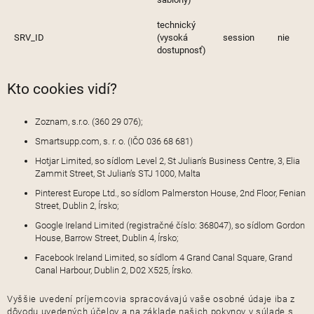
technický
SRV_ID
(vysoká
session
nie
dostupnosť)
Kto cookies vidí?
Zoznam, s.r.o. (360 29 076);
Smartsupp.com, s. r. o. (IČO 036 68 681)
Hotjar Limited, so sídlom Level 2, St Julian’s Business Centre, 3, Elia
Zammit Street, St Julian’s STJ 1000, Malta
Pinterest Europe Ltd., so sídlom Palmerston House, 2nd Floor, Fenian
Street, Dublin 2, Írsko;
Google Ireland Limited (registračné číslo: 368047), so sídlom Gordon
House, Barrow Street, Dublin 4, Írsko;
Facebook Ireland Limited, so sídlom 4 Grand Canal Square, Grand
Canal Harbour, Dublin 2, D02 X525, Írsko.
Vyššie uvedení príjemcovia spracovávajú vaše osobné údaje iba z
dôvodu uvedených účelov a na základe našich pokynov v súlade s