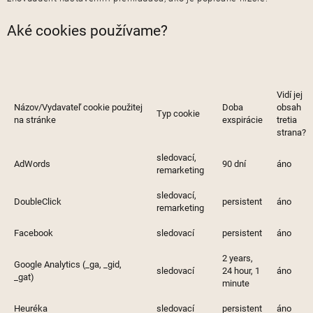
Aké cookies používame?
Vidí jej
Názov/Vydavateľ cookie použitej
Doba
obsah
Typ cookie
na stránke
exspirácie
tretia
strana?
sledovací,
AdWords
90 dní
áno
remarketing
sledovací,
DoubleClick
persistent
áno
remarketing
Facebook
sledovací
persistent
áno
2 years,
Google Analytics (_ga, _gid,
sledovací
24 hour, 1
áno
_gat)
minute
Heuréka
sledovací
persistent
áno