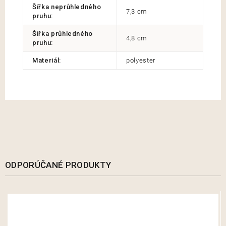
Šířka neprůhledného
7,3 cm
pruhu
:
Šířka průhledného
4,8 cm
pruhu
:
Materiál
:
polyester