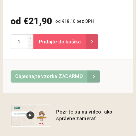
od
€21,90
od
€18,10
bez DPH
Jednotková
cena:
Objednajte vzorka ZADARMO
Pozrite sa na video, ako
správne zamerať