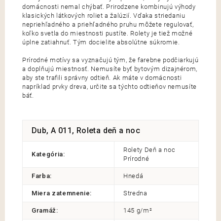
domácnosti nemal chýbať. Prirodzene kombinujú výhody
klasických látkových roliet a žalúzií. Vďaka striedaniu
nepriehľadného a priehľadného pruhu môžete regulovať,
koľko svetla do miestnosti pustíte. Rolety je tiež možné
úplne zatiahnuť. Tým docielite absolútne súkromie.
Prírodné motívy sa vyznačujú tým, že farebne podčiarkujú
a doplňujú miestnosť. Nemusíte byť bytovým dizajnérom,
aby ste trafili správny odtieň. Ak máte v domácnosti
napríklad prvky dreva, určite sa týchto odtieňov nemusíte
báť.
Dub, A 011, Roleta deň a noc
Rolety Deň a noc
Kategória
:
Prírodné
Farba
:
Hnedá
Miera zatemnenie
:
Stredna
Gramáž
:
145 g/m²