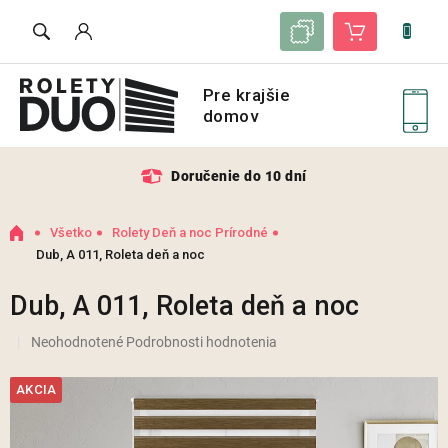
Prejsť
Zoznam vzoriek
Nákupný košík
na
obsah
Doručenie do 10 dní
Domov
Všetko
Rolety Deň a noc Prírodné
Dub, A 011, Roleta deň a noc
Dub, A 011, Roleta deň a noc
Priemerné
Neohodnotené
Podrobnosti hodnotenia
hodnotenie
produktu
AKCIA
je
0,0
z