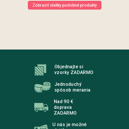
Zobraziť všetky podobné produkty
Z
á
p
Objednajte si
ä
vzorky ZADARMO
t
i
Jednoduchý
e
spôsob merania
Nad 90 €
doprava
ZADARMO
U nás je možné