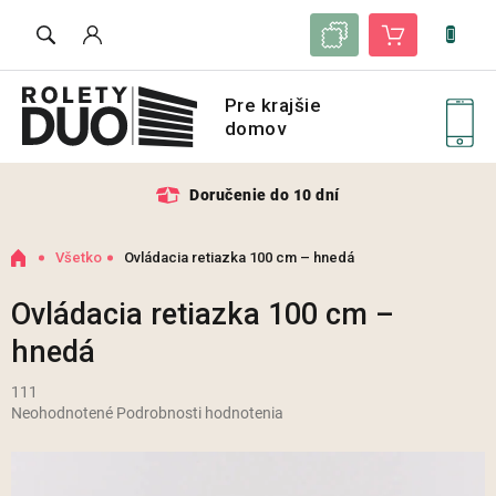
Prejsť
Zoznam vzoriek
Nákupný košík
na
obsah
Doručenie do 10 dní
Domov
Všetko
Ovládacia retiazka 100 cm – hnedá
Ovládacia retiazka 100 cm –
hnedá
111
Priemerné
Neohodnotené
Podrobnosti hodnotenia
hodnotenie
produktu
je