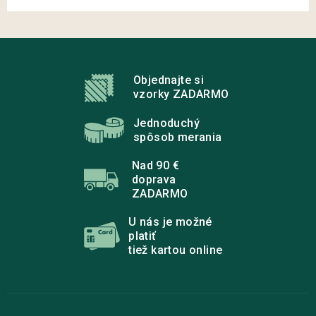
Z
á
p
Objednajte si
ä
vzorky ZADARMO
t
i
Jednoduchý
e
spôsob merania
Nad 90 €
doprava
ZADARMO
U nás je možné
platiť
tiež kartou online