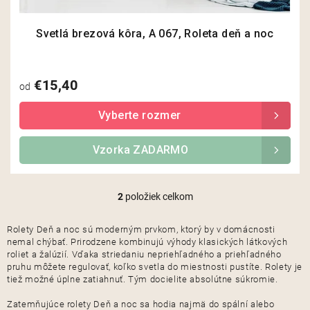
Svetlá brezová kôra, A 067, Roleta deň a noc
€15,40
od
Vzorka ZADARMO
2
položiek celkom
O
v
l
Rolety Deň a noc sú moderným prvkom, ktorý by v domácnosti
á
nemal chýbať. Prirodzene kombinujú výhody klasických látkových
d
roliet a žalúzií. Vďaka striedaniu nepriehľadného a priehľadného
a
pruhu môžete regulovať, koľko svetla do miestnosti pustíte. Rolety je
tiež možné úplne zatiahnuť. Tým docielite absolútne súkromie.
c
i
Zatemňujúce rolety Deň a noc sa hodia najmä do spální alebo
e