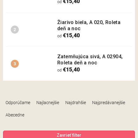
€15,40
od
Žiarivo biela, A 020, Roleta
deň a noc
€15,40
od
Zatemňujúca sivá, A 02904,
Roleta deň a noc
€15,40
od
R
a
Odporúčame
Najlacnejšie
Najdrahšie
Najpredávanejšie
d
e
Abecedne
n
i
e
Zavrieť filter