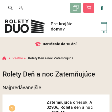
Prejsť
Zoznam vzoriek
Nákupný košík
na
obsah
Doručenie do 10 dní
Domov
Všetko
Rolety Deň a noc Zatemňujúce
Rolety Deň a noc Zatemňujúce
Najpredávanejšie
Zatemňujúca oriešok, A
02906, Roleta deň a noc