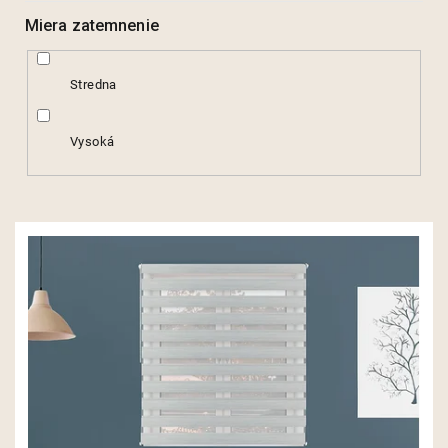
Miera zatemnenie
Stredna
Vysoká
V
ý
p
i
s
p
r
o
d
u
k