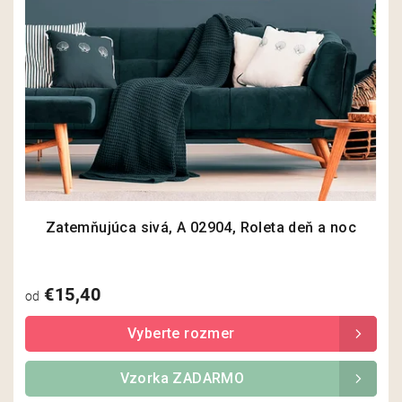
t
o
v
Zatemňujúca sivá, A 02904, Roleta deň a noc
€15,40
od
Vzorka ZADARMO