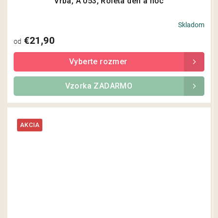
Vŕba, A 053, Roleta deň a noc
Skladom
€21,90
od
Vzorka ZADARMO
AKCIA