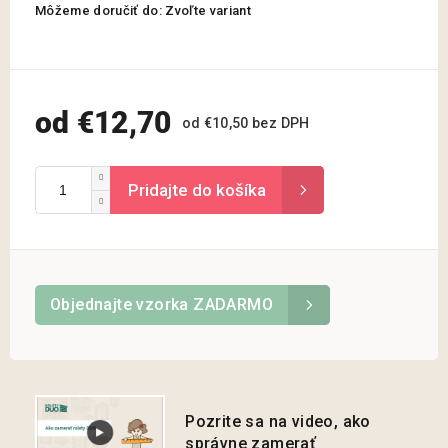
Môžeme doručiť do:
Zvoľte variant
od
€12,70
od
€10,50
bez DPH
Jednotková
cena:
Objednajte vzorka ZADARMO
Pozrite sa na video, ako
správne zamerať