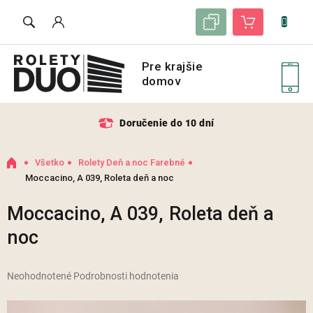
Prejsť
Zoznam vzoriek
Nákupný košík
na
obsah
Doručenie do 10 dní
Domov
Všetko
Rolety Deň a noc Farebné
Moccacino, A 039, Roleta deň a noc
Moccacino, A 039, Roleta deň a
noc
Priemerné
Neohodnotené
Podrobnosti hodnotenia
hodnotenie
produktu