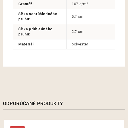
Gramáž
:
107 g/m²
Šířka neprůhledného
5,7 cm
pruhu
:
Šířka průhledného
2,7 cm
pruhu
:
Materiál
:
polyester