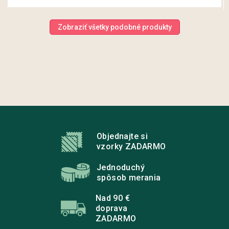
Zobraziť všetky podobné produkty
Z
á
p
Objednajte si
ä
vzorky ZADARMO
t
i
Jednoduchý
e
spôsob merania
Nad 90 €
doprava
ZADARMO