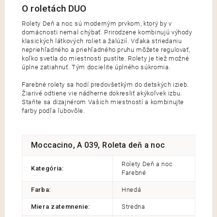
Rolety Deň a noc sú moderným prvkom, ktorý by v
domácnosti nemal chýbať. Prirodzene kombinujú výhody
klasických látkových roliet a žalúzií. Vďaka striedaniu
nepriehľadného a priehľadného pruhu môžete regulovať,
koľko svetla do miestnosti pustíte. Rolety je tiež možné
úplne zatiahnuť. Tým docielite úplného súkromia.
Farebné rolety sa hodí predovšetkým do detských izieb.
Žiarivé odtiene vie nádherne dokresliť akýkoľvek izbu.
Staňte sa dizajnérom Vašich miestností a kombinujte
farby podľa ľubovôle.
Moccacino, A 039, Roleta deň a noc
Rolety Deň a noc
Kategória
:
Farebné
Farba
:
Hnedá
Miera zatemnenie
:
Stredna