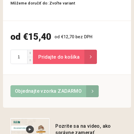
Môžeme doručiť do:
Zvoľte variant
od
€15,40
od
€12,70
bez DPH
Jednotková
cena:
Objednajte vzorka ZADARMO
Pozrite sa na video, ako
správne zamerať