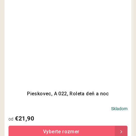
Pieskovec, A 022, Roleta deň a noc
Skladom
Priemerné
hodnotenie
€21,90
od
produktu
je
5,0