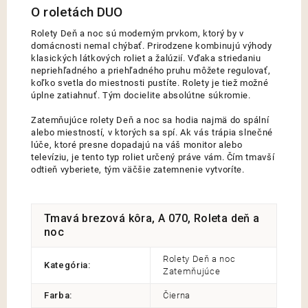
Rolety Deň a noc sú moderným prvkom, ktorý by v
domácnosti nemal chýbať. Prirodzene kombinujú výhody
klasických látkových roliet a žalúzií. Vďaka striedaniu
nepriehľadného a priehľadného pruhu môžete regulovať,
koľko svetla do miestnosti pustíte. Rolety je tiež možné
úplne zatiahnuť. Tým docielite absolútne súkromie.
Zatemňujúce rolety Deň a noc sa hodia najmä do spální
alebo miestností, v ktorých sa spí. Ak vás trápia slnečné
lúče, ktoré presne dopadajú na váš monitor alebo
televíziu, je tento typ roliet určený práve vám. Čím tmavší
odtieň vyberiete, tým väčšie zatemnenie vytvoríte.
Tmavá brezová kôra, A 070, Roleta deň a
noc
Rolety Deň a noc
Kategória
:
Zatemňujúce
Farba
:
Čierna