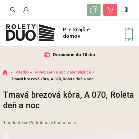
Prejsť
Zoznam vzoriek
Nákupný košík
na
obsah
Doručenie do 10 dní
Domov
Všetko
Rolety Deň a noc Zatemňujúce
Tmavá brezová kôra, A 070, Roleta deň a noc
Tmavá brezová kôra, A 070, Roleta
deň a noc
Priemerné
1 hodnotenie
Podrobnosti hodnotenia
hodnotenie
produktu