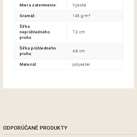
Miera zatemnenie
:
Vysoká
Gramáž
:
145 g/m²
Šířka
neprůhledného
7,3 cm
pruhu
:
Šířka průhledného
4,8 cm
pruhu
:
Materiál
:
polyester