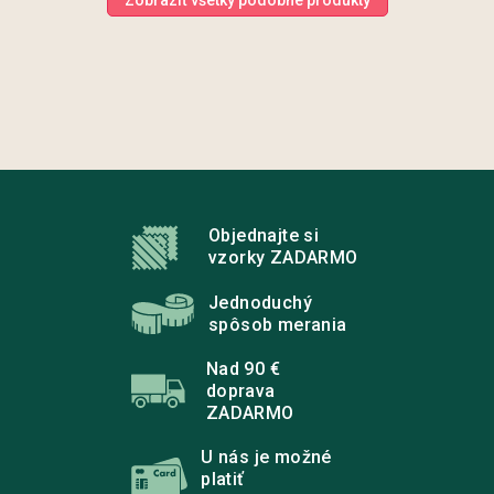
Z
á
p
Objednajte si
ä
vzorky ZADARMO
t
i
Jednoduchý
e
spôsob merania
Nad 90 €
doprava
ZADARMO
U nás je možné
platiť