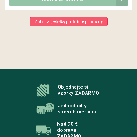
Zobraziť všetky podobné produkty
Z
á
p
Objednajte si
ä
vzorky ZADARMO
t
i
Jednoduchý
e
spôsob merania
Nad 90 €
doprava
ZADARMO