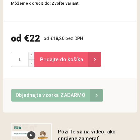
Môžeme doručiť do:
Zvoľte variant
od
€22
od
€18,20
bez DPH
Jednotková
cena:
Objednajte vzorka ZADARMO
Pozrite sa na video, ako
správne zamerať