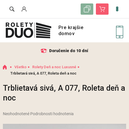
Prejsť
Zoznam vzoriek
Nákupný košík
na
obsah
Doručenie do 10 dní
Domov
Všetko
Rolety Deň a noc Luxusné
Trblietavá sivá, A 077, Roleta deň a noc
Trblietavá sivá, A 077, Roleta deň a
noc
Priemerné
Neohodnotené
Podrobnosti hodnotenia
hodnotenie
produktu