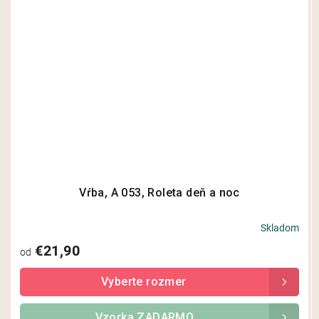
Vŕba, A 053, Roleta deň a noc
Skladom
€21,90
od
Vzorka ZADARMO