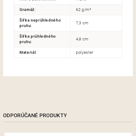
Gramáž
:
62 g/m²
Šířka neprůhledného
7,3 cm
pruhu
:
Šířka průhledného
4,8 cm
pruhu
:
Materiál
:
polyester