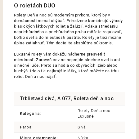
Rolety Deň a noc sú moderným prvkom, ktorý by v
domácnosti nemal chýbať. Prirodzene kombinujú výhody
klasických látkových roliet a žalúzií. Vďaka striedaniu
nepriehľadného a priehľadného pruhu môžete regulovať,
koľko svetla do miestnosti pustíte. Rolety je tiež možné
úplne zatiahnuť. Tým docielite absolútne súkromie.
Luxusné rolety vám dokážu nádherne presvetliť
miestnosť. Zároveň cez ne neprejde slnečné svetlo ani
slnečné lúče. Preto sa hodia do obývacích izieb alebo
kuchýň. Ide o tie najkrajšie látky, ktoré môžete na trhu
roliet Deň a noc nájsť.
Trblietavá sivá, A 077, Roleta deň a noc
Rolety Deň a noc
Kategória
:
Luxusné
Farba
:
Sivá
Miera zatemnenie
:
Nízka