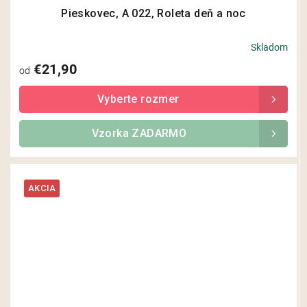
Pieskovec, A 022, Roleta deň a noc
Skladom
Priemerné
hodnotenie
€21,90
od
produktu
je
5,0
z
5
Vzorka ZADARMO
hviezdičiek.
AKCIA